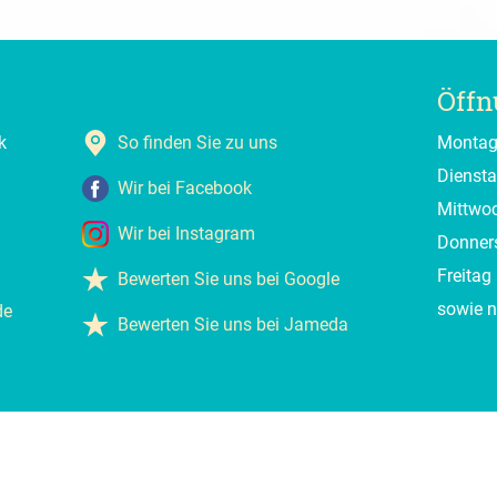
Öffn
k
So finden Sie zu uns
Monta
Dienst
Wir bei Facebook
Mittwo
Wir bei Instagram
Donner
Freitag
Bewerten Sie uns bei Google
sowie 
de
Bewerten Sie uns bei Jameda